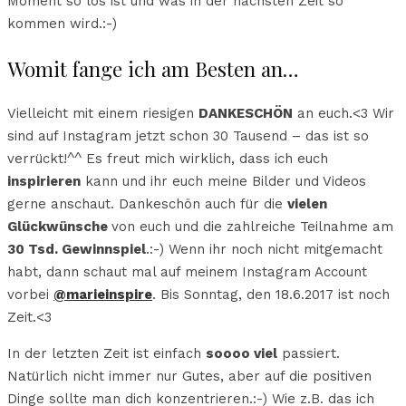
Moment so los ist und was in der nächsten Zeit so
kommen wird.:-)
Womit fange ich am Besten an…
Vielleicht mit einem riesigen
DANKESCHÖN
an euch.<3 Wir
sind auf Instagram jetzt schon 30 Tausend – das ist so
verrückt!^^ Es freut mich wirklich, dass ich euch
inspirieren
kann und ihr euch meine Bilder und Videos
gerne anschaut. Dankeschön auch für die
vielen
Glückwünsche
von euch und die zahlreiche Teilnahme am
30 Tsd. Gewinnspiel
.:-) Wenn ihr noch nicht mitgemacht
habt, dann schaut mal auf meinem Instagram Account
vorbei
@marieinspire
. Bis Sonntag, den 18.6.2017 ist noch
Zeit.<3
In der letzten Zeit ist einfach
soooo viel
passiert.
Natürlich nicht immer nur Gutes, aber auf die positiven
Dinge sollte man dich konzentrieren.:-) Wie z.B. das ich