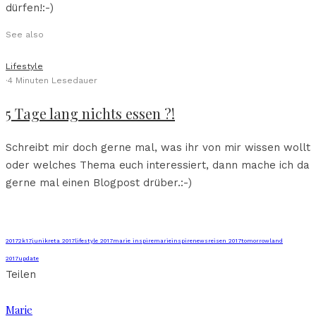
dürfen!:-)
See also
Lifestyle
·
4 Minuten Lesedauer
5 Tage lang nichts essen ?!
Schreibt mir doch gerne mal, was ihr von mir wissen wollt
oder welches Thema euch interessiert, dann mache ich da
gerne mal einen Blogpost drüber.:-)
2017
2k17
juni
kreta 2017
lifestyle 2017
marie inspire
marieinspire
news
reisen 2017
tomorrowland
2017
update
Teilen
Marie