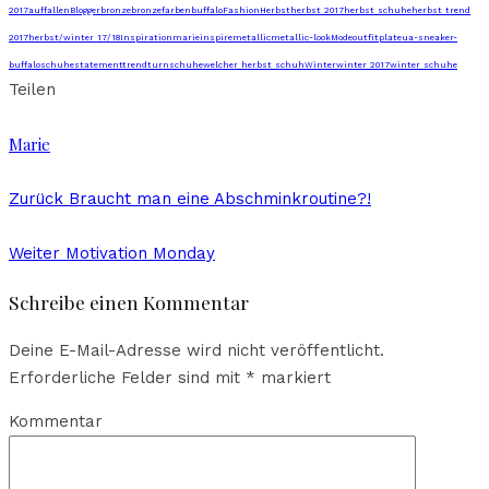
2017
auffallen
Blogger
bronze
bronzefarben
buffalo
Fashion
Herbst
herbst 2017
herbst schuhe
herbst trend
2017
herbst/winter 17/18
Inspiration
marieinspire
metallic
metallic-look
Mode
outfit
plateua-sneaker-
buffalo
schuhe
statement
trend
turnschuhe
welcher herbst schuh
Winter
winter 2017
winter schuhe
Teilen
Marie
Zurück
Braucht man eine Abschminkroutine?!
Weiter
Motivation Monday
Schreibe einen Kommentar
Deine E-Mail-Adresse wird nicht veröffentlicht.
Erforderliche Felder sind mit
*
markiert
Kommentar