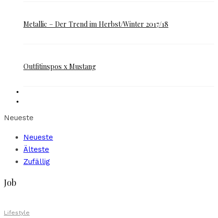
Metallic – Der Trend im Herbst/Winter 2017/18
Outfitinspos x Mustang
Neueste
Neueste
Älteste
Zufällig
Job
Lifestyle