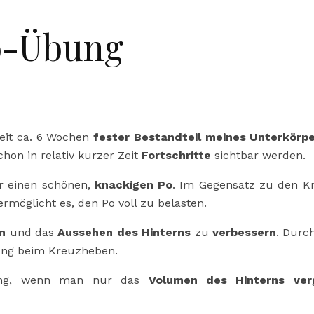
Po-Übung
seit ca. 6 Wochen
fester Bestandteil meines Unterkörpe
hon in relativ kurzer Zeit
Fortschritte
sichtbar werden.
r einen schönen,
knackigen Po
. Im Gegensatz zu den K
möglicht es, den Po voll zu belasten.
n
und das
Aussehen des Hinterns
zu
verbessern
. Durc
kung beim Kreuzheben.
ung, wenn man nur das
Volumen des Hinterns ver