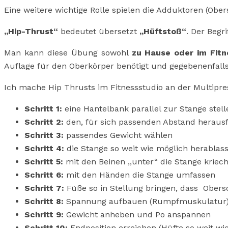
Eine weitere wichtige Rolle spielen die Adduktoren (Ober
,,Hip-Thrust“
bedeutet übersetzt
,,Hüftstoß“
. Der Begr
Man kann diese Übung sowohl
zu Hause oder im Fitn
Auflage für den Oberkörper benötigt und gegebenenfall
Ich mache Hip Thrusts im Fitnessstudio an der Multipre
Schritt 1:
eine Hantelbank parallel zur Stange stell
Schritt 2:
den, für sich passenden Abstand heraus
Schritt 3:
passendes Gewicht wählen
Schritt 4:
die Stange so weit wie möglich herablas
Schritt 5:
mit den Beinen ,,unter“ die Stange kriech
Schritt 6:
mit den Händen die Stange umfassen
Schritt 7:
Füße so in Stellung bringen, dass Obers
Schritt 8:
Spannung aufbauen (Rumpfmuskulatur
Schritt 9:
Gewicht anheben und Po anspannen
Schritt 10:
Endposition erreichen (Hüfte so weit wi