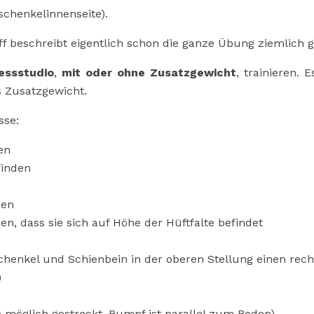
schenkelinnenseite).
iff beschreibt eigentlich schon die ganze Übung ziemlich g
essstudio
,
mit oder ohne Zusatzgewicht
, trainieren. 
s Zusatzgewicht.
sse:
en
finden
sen
en, dass sie sich auf Höhe der Hüftfalte befindet
chenkel und Schienbein in der oberen Stellung einen rech
)
e möglich gestreckt, Rumpf ist parallel zum Boden)