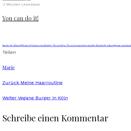
·
2 Minuten Lesedauer
You can do it!
beste Po-Übung
fitness
Fitnessstudio
Hip Thrust
Hip Thrusts
marieinspire
Po fomen
Po übungen
po workou
Teilen
Marie
Zurück
Meine Haarroutine
Weiter
Vegane Burger in Köln
Schreibe einen Kommentar