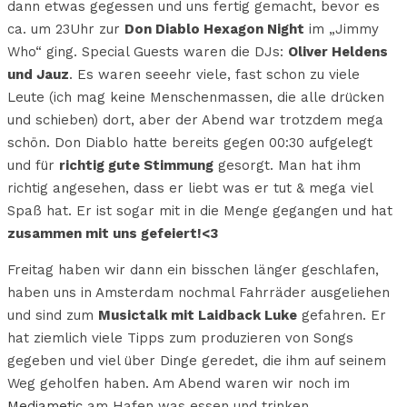
dann etwas gegessen und uns fertig gemacht, bevor es
ca. um 23Uhr zur
Don Diablo Hexagon Night
im „Jimmy
Who“ ging. Special Guests waren die DJs:
Oliver Heldens
und Jauz
. Es waren seeehr viele, fast schon zu viele
Leute (ich mag keine Menschenmassen, die alle drücken
und schieben) dort, aber der Abend war trotzdem mega
schön. Don Diablo hatte bereits gegen 00:30 aufgelegt
und für
richtig gute Stimmung
gesorgt. Man hat ihm
richtig angesehen, dass er liebt was er tut & mega viel
Spaß hat. Er ist sogar mit in die Menge gegangen und hat
zusammen mit uns gefeiert!<3
Freitag haben wir dann ein bisschen länger geschlafen,
haben uns in Amsterdam nochmal Fahrräder ausgeliehen
und sind zum
Musictalk mit Laidback Luke
gefahren. Er
hat ziemlich viele Tipps zum produzieren von Songs
gegeben und viel über Dinge geredet, die ihm auf seinem
Weg geholfen haben. Am Abend waren wir noch im
Mediametic
am Hafen was essen und trinken.