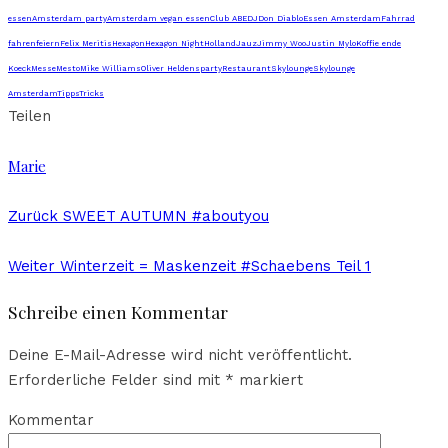
essen
Amsterdam party
Amsterdam vegan essen
Club ABE
DJ
Don Diablo
Essen Amsterdam
Fahrrad
fahren
feiern
Felix Meritis
Hexagon
Hexagon Night
Holland
Jauz
Jimmy Woo
Justin Mylo
Koffie ende
Koeck
Messe
Mesto
Mike Williams
Oliver Heldens
party
Restaurant
Skylounge
Skylounge
Amsterdam
Tipps
Tricks
Teilen
Marie
Zurück
SWEET AUTUMN #aboutyou
Weiter
Winterzeit = Maskenzeit #Schaebens Teil 1
Schreibe einen Kommentar
Deine E-Mail-Adresse wird nicht veröffentlicht.
Erforderliche Felder sind mit
*
markiert
Kommentar