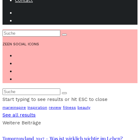
Contact
ZEEN SOCIAL ICONS
Start typing to see results or hit ESC to close
marieinspire
Inspiration
review
fitness
beauty
See all results
Weitere Beiträge
Tomorrowland 2017 – Was ist wirklich wichtig im Leben?