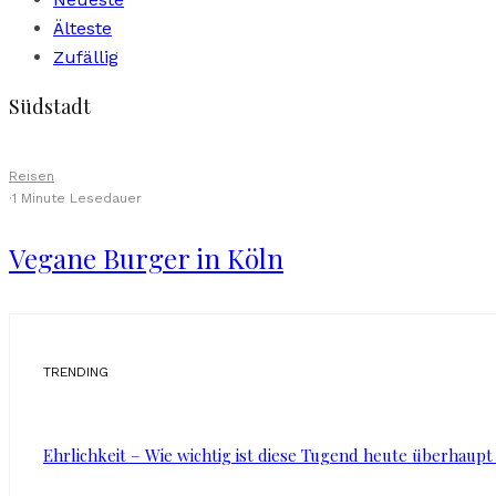
Älteste
Zufällig
Südstadt
Reisen
·
1 Minute Lesedauer
Vegane Burger in Köln
TRENDING
Ehrlichkeit – Wie wichtig ist diese Tugend heute überhaupt