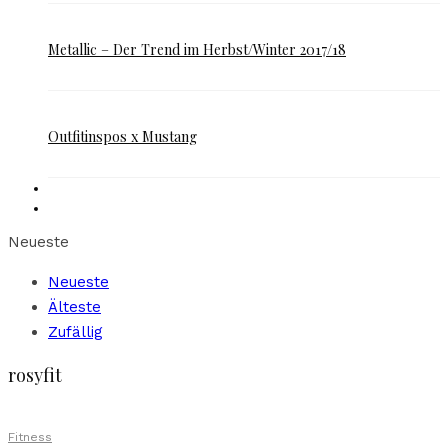
Metallic – Der Trend im Herbst/Winter 2017/18
Outfitinspos x Mustang
Neueste
Neueste
Älteste
Zufällig
rosyfit
Fitness