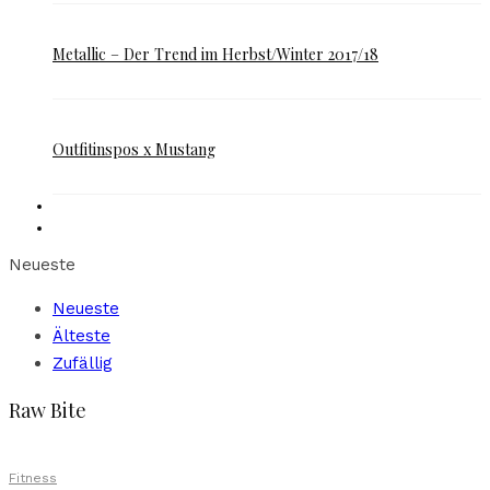
Metallic – Der Trend im Herbst/Winter 2017/18
Outfitinspos x Mustang
Neueste
Neueste
Älteste
Zufällig
Raw Bite
Fitness