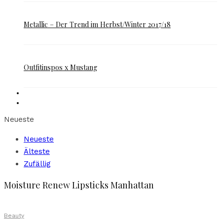
Metallic – Der Trend im Herbst/Winter 2017/18
Outfitinspos x Mustang
Neueste
Neueste
Älteste
Zufällig
Moisture Renew Lipsticks Manhattan
Beauty